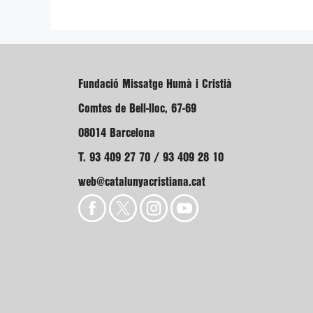
Fundació Missatge Humà i Cristià
Comtes de Bell-lloc, 67-69
08014 Barcelona
T. 93 409 27 70 / 93 409 28 10
web@catalunyacristiana.cat