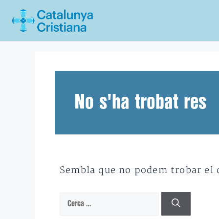
Vés
al
contingut
No s'ha trobat res
Sembla que no podem trobar el qu
Cerca: