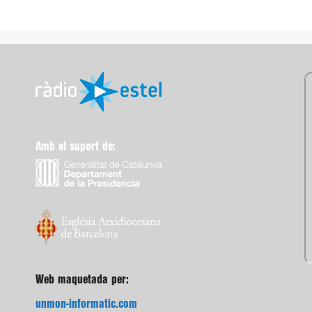
Amb el suport de:
Web maquetada per:
unmon-informatic.com