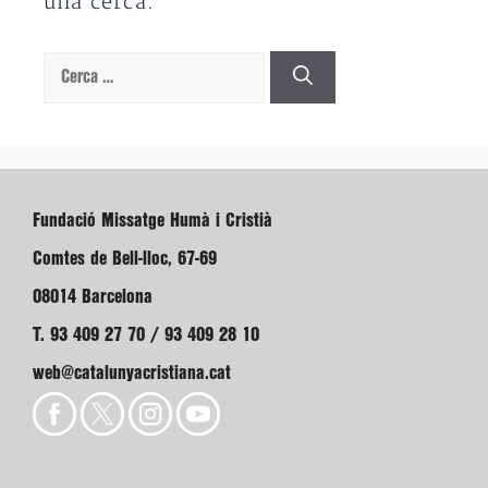
una cerca.
Cerca:
Fundació Missatge Humà i Cristià
Comtes de Bell-lloc, 67-69
08014 Barcelona
T. 93 409 27 70 / 93 409 28 10
web@catalunyacristiana.cat