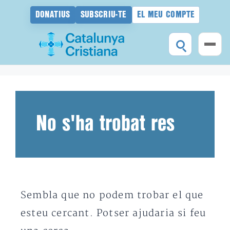
DONATIUS
SUBSCRIU-TE
EL MEU COMPTE
Vés
al
contingut
No s'ha trobat res
Sembla que no podem trobar el que
esteu cercant. Potser ajudaria si feu