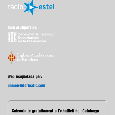
Amb el suport de:
Web maquetada per:
unmon-informatic.com
Subscriu-te gratuïtament a l’e-butlletí de “Catalunya