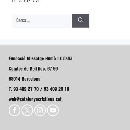
una cerca.
Cerca:
Fundació Missatge Humà i Cristià
Comtes de Bell-lloc, 67-69
08014 Barcelona
T. 93 409 27 70 / 93 409 28 10
web@catalunyacristiana.cat