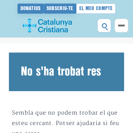
DONATIUS
SUBSCRIU-TE
EL MEU COMPTE
Vés
al
contingut
No s'ha trobat res
Sembla que no podem trobar el que
esteu cercant. Potser ajudaria si feu