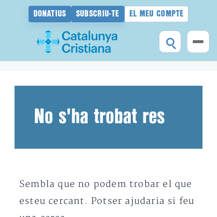
DONATIUS
SUBSCRIU-TE
EL MEU COMPTE
Vés
al
contingut
No s'ha trobat res
Sembla que no podem trobar el que
esteu cercant. Potser ajudaria si feu