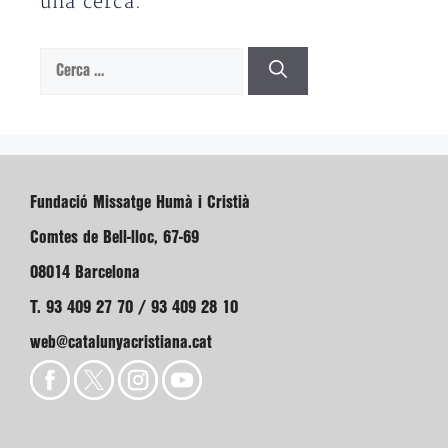
una cerca.
Cerca:
Fundació Missatge Humà i Cristià
Comtes de Bell-lloc, 67-69
08014 Barcelona
T. 93 409 27 70 / 93 409 28 10
web@catalunyacristiana.cat