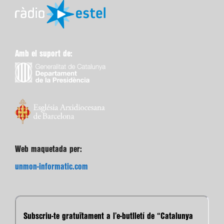
Amb el suport de:
Web maquetada per:
unmon-informatic.com
Subscriu-te gratuïtament a l’e-butlletí de “Catalunya