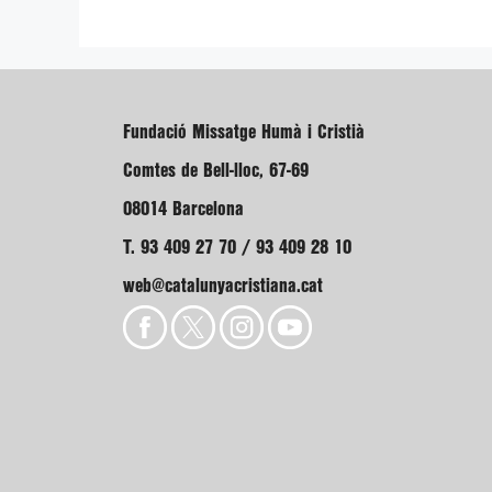
Fundació Missatge Humà i Cristià
Comtes de Bell-lloc, 67-69
08014 Barcelona
T. 93 409 27 70 / 93 409 28 10
web@catalunyacristiana.cat