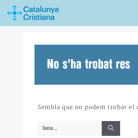
Vés
al
contingut
No s'ha trobat res
Sembla que no podem trobar el qu
Cerca: