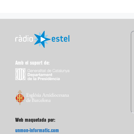
Amb el suport de:
Web maquetada per:
unmon-informatic.com