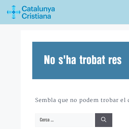
Vés
al
contingut
No s'ha trobat res
Sembla que no podem trobar el qu
Cerca: