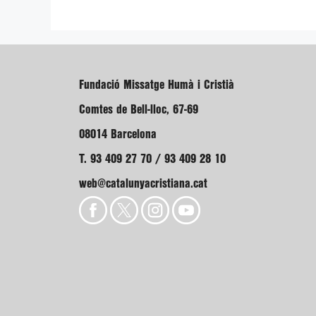
Fundació Missatge Humà i Cristià
Comtes de Bell-lloc, 67-69
08014 Barcelona
T. 93 409 27 70 / 93 409 28 10
web@catalunyacristiana.cat