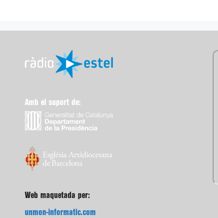
Amb el suport de:
Web maquetada per:
unmon-informatic.com