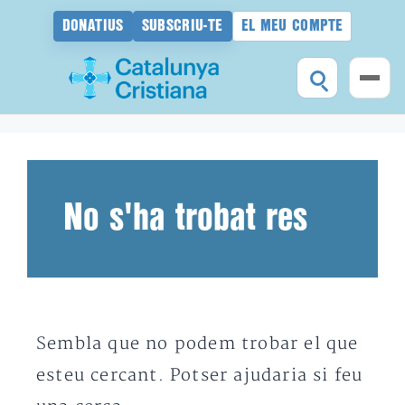
DONATIUS
SUBSCRIU-TE
EL MEU COMPTE
Vés
al
contingut
No s'ha trobat res
Sembla que no podem trobar el que
esteu cercant. Potser ajudaria si feu