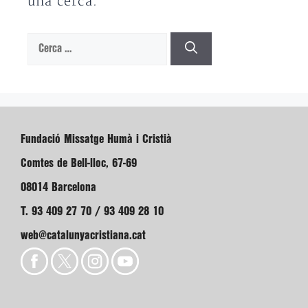
una cerca.
Cerca:
Fundació Missatge Humà i Cristià
Comtes de Bell-lloc, 67-69
08014 Barcelona
T. 93 409 27 70 / 93 409 28 10
web@catalunyacristiana.cat