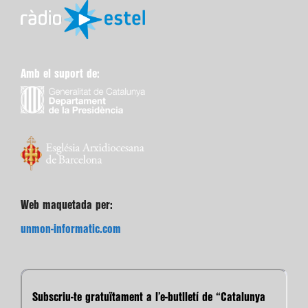
Amb el suport de:
Web maquetada per:
unmon-informatic.com
Subscriu-te gratuïtament a l’e-butlletí de “Catalunya