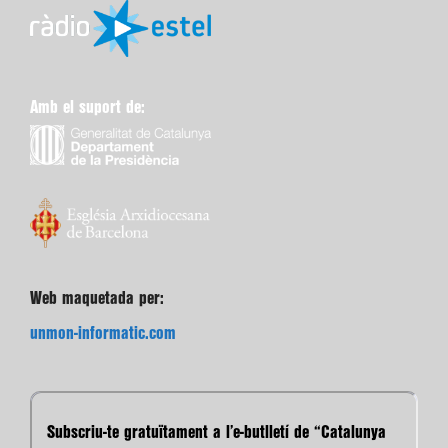
Amb el suport de:
Web maquetada per:
unmon-informatic.com
Subscriu-te gratuïtament a l’e-butlletí de “Catalunya