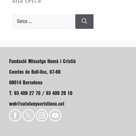
una cerca.
Cerca:
Fundació Missatge Humà i Cristià
Comtes de Bell-lloc, 67-69
08014 Barcelona
T. 93 409 27 70 / 93 409 28 10
web@catalunyacristiana.cat