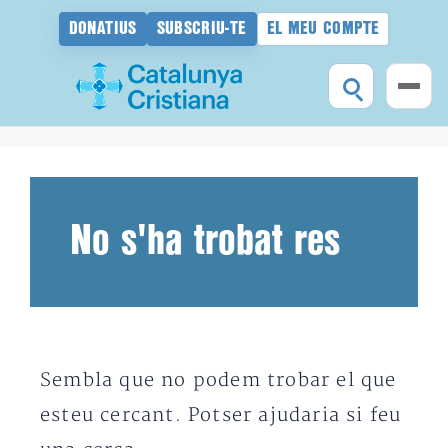
DONATIUS
SUBSCRIU-TE
EL MEU COMPTE
Vés
al
contingut
No s'ha trobat res
Sembla que no podem trobar el que
esteu cercant. Potser ajudaria si feu