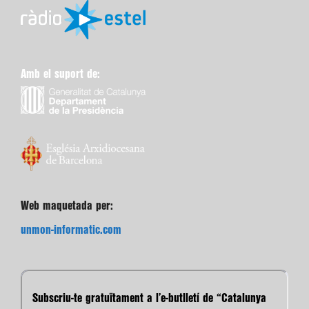
Amb el suport de:
Web maquetada per:
unmon-informatic.com
Subscriu-te gratuïtament a l’e-butlletí de “Catalunya