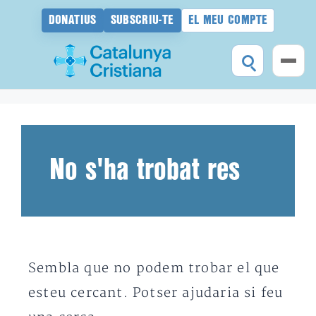
DONATIUS
SUBSCRIU-TE
EL MEU COMPTE
Vés
al
contingut
No s'ha trobat res
Sembla que no podem trobar el que
esteu cercant. Potser ajudaria si feu