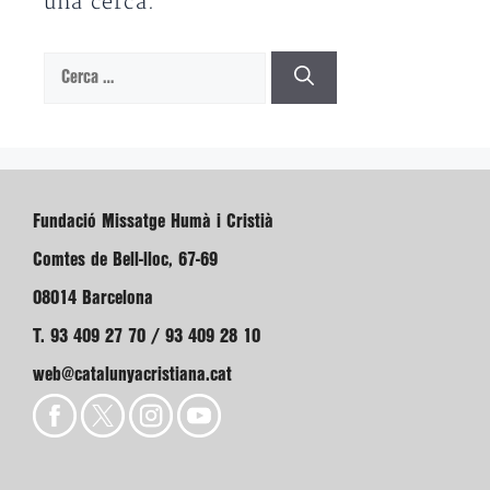
una cerca.
Cerca:
Fundació Missatge Humà i Cristià
Comtes de Bell-lloc, 67-69
08014 Barcelona
T. 93 409 27 70 / 93 409 28 10
web@catalunyacristiana.cat