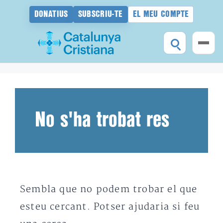
DONATIUS
SUBSCRIU-TE
EL MEU COMPTE
Vés
al
contingut
No s'ha trobat res
Sembla que no podem trobar el que
esteu cercant. Potser ajudaria si feu