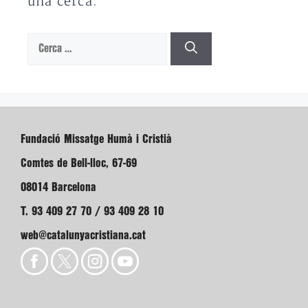
una cerca.
Cerca:
Fundació Missatge Humà i Cristià
Comtes de Bell-lloc, 67-69
08014 Barcelona
T. 93 409 27 70 / 93 409 28 10
web@catalunyacristiana.cat