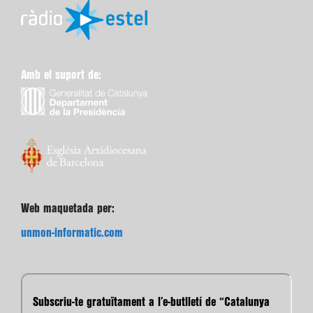
Amb el suport de:
Web maquetada per:
unmon-informatic.com
Subscriu-te gratuïtament a l’e-butlletí de “Catalunya