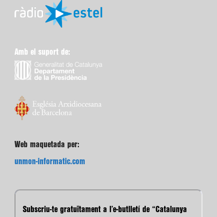
Amb el suport de:
Web maquetada per:
unmon-informatic.com
Subscriu-te gratuïtament a l’e-butlletí de “Catalunya