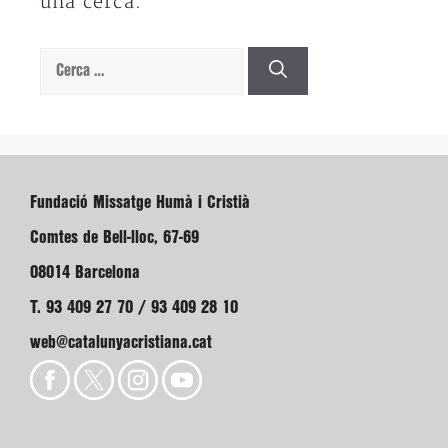
una cerca.
Cerca:
Fundació Missatge Humà i Cristià
Comtes de Bell-lloc, 67-69
08014 Barcelona
T. 93 409 27 70 / 93 409 28 10
web@catalunyacristiana.cat