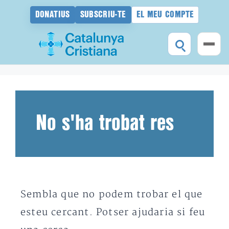
DONATIUS
SUBSCRIU-TE
EL MEU COMPTE
Vés
al
contingut
No s'ha trobat res
Sembla que no podem trobar el que
esteu cercant. Potser ajudaria si feu