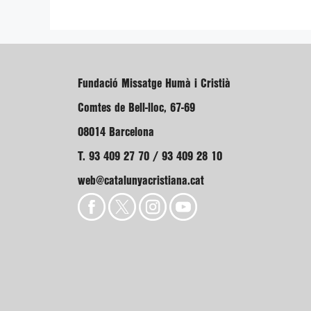
Fundació Missatge Humà i Cristià
Comtes de Bell-lloc, 67-69
08014 Barcelona
T. 93 409 27 70 / 93 409 28 10
web@catalunyacristiana.cat