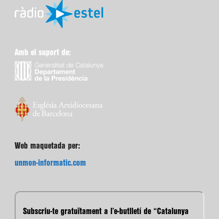
Amb el suport de:
Web maquetada per:
unmon-informatic.com
Subscriu-te gratuïtament a l’e-butlletí de “Catalunya