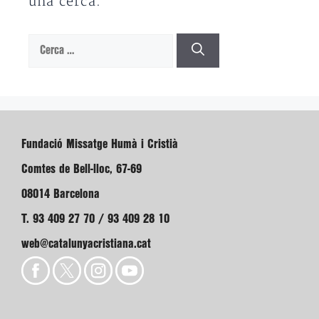
una cerca.
Cerca:
Fundació Missatge Humà i Cristià
Comtes de Bell-lloc, 67-69
08014 Barcelona
T. 93 409 27 70 / 93 409 28 10
web@catalunyacristiana.cat