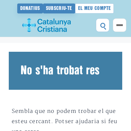
DONATIUS
SUBSCRIU-TE
EL MEU COMPTE
Vés
al
contingut
No s'ha trobat res
Sembla que no podem trobar el que
esteu cercant. Potser ajudaria si feu