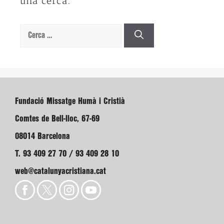
una cerca.
Cerca:
Fundació Missatge Humà i Cristià
Comtes de Bell-lloc, 67-69
08014 Barcelona
T. 93 409 27 70 / 93 409 28 10
web@catalunyacristiana.cat