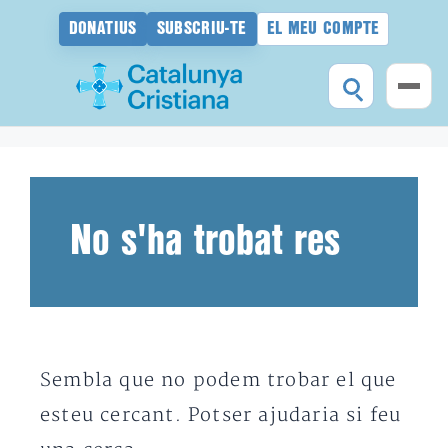
DONATIUS
SUBSCRIU-TE
EL MEU COMPTE
Vés
al
contingut
No s'ha trobat res
Sembla que no podem trobar el que
esteu cercant. Potser ajudaria si feu