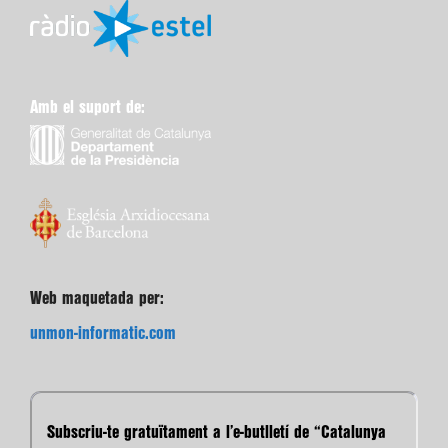
Amb el suport de:
Web maquetada per:
unmon-informatic.com
Subscriu-te gratuïtament a l’e-butlletí de “Catalunya