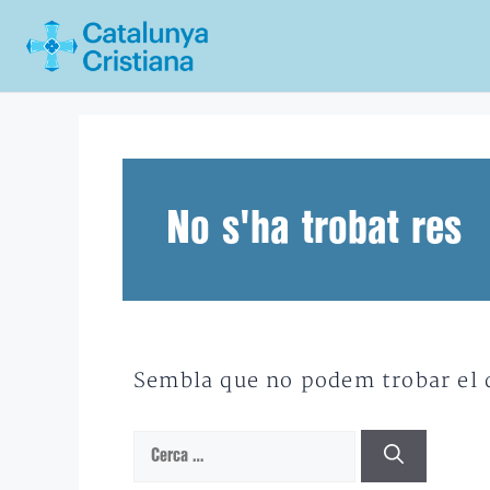
Vés
al
contingut
No s'ha trobat res
Sembla que no podem trobar el qu
Cerca: