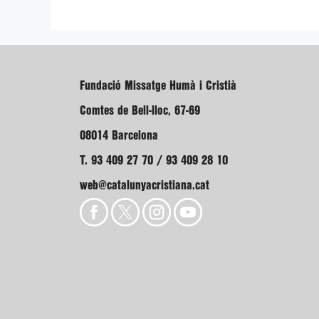
Fundació Missatge Humà i Cristià
Comtes de Bell-lloc, 67-69
08014 Barcelona
T. 93 409 27 70 / 93 409 28 10
web@catalunyacristiana.cat