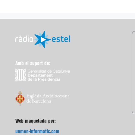
Amb el suport de:
Web maquetada per:
unmon-informatic.com