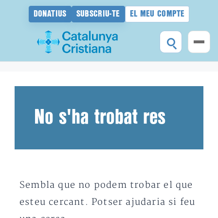
DONATIUS
SUBSCRIU-TE
EL MEU COMPTE
Vés
al
contingut
No s'ha trobat res
Sembla que no podem trobar el que
esteu cercant. Potser ajudaria si feu