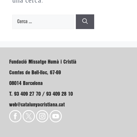
una cerca.
Cerca:
Fundació Missatge Humà i Cristià
Comtes de Bell-lloc, 67-69
08014 Barcelona
T. 93 409 27 70 / 93 409 28 10
web@catalunyacristiana.cat