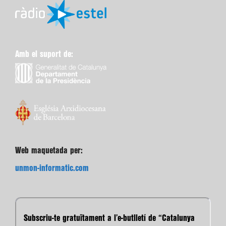
Amb el suport de:
Web maquetada per:
unmon-informatic.com
Subscriu-te gratuïtament a l’e-butlletí de “Catalunya