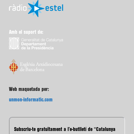
Amb el suport de:
Web maquetada per:
unmon-informatic.com
Subscriu-te gratuïtament a l’e-butlletí de “Catalunya