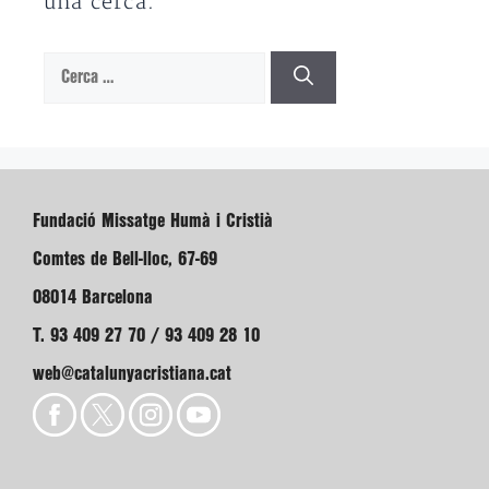
una cerca.
Cerca:
Fundació Missatge Humà i Cristià
Comtes de Bell-lloc, 67-69
08014 Barcelona
T. 93 409 27 70 / 93 409 28 10
web@catalunyacristiana.cat