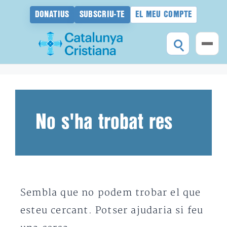
DONATIUS
SUBSCRIU-TE
EL MEU COMPTE
Vés
al
contingut
No s'ha trobat res
Sembla que no podem trobar el que
esteu cercant. Potser ajudaria si feu