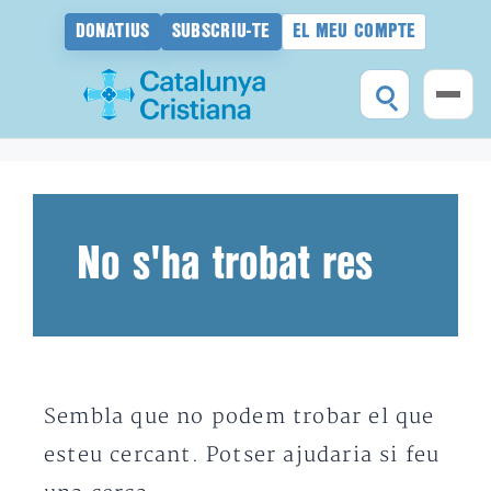
DONATIUS
SUBSCRIU-TE
EL MEU COMPTE
Vés
al
contingut
No s'ha trobat res
Sembla que no podem trobar el que
esteu cercant. Potser ajudaria si feu