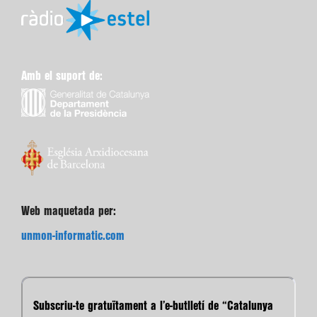
Amb el suport de:
Web maquetada per:
unmon-informatic.com
Subscriu-te gratuïtament a l’e-butlletí de “Catalunya