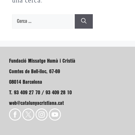
una cerca.
Cerca:
Fundació Missatge Humà i Cristià
Comtes de Bell-lloc, 67-69
08014 Barcelona
T. 93 409 27 70 / 93 409 28 10
web@catalunyacristiana.cat