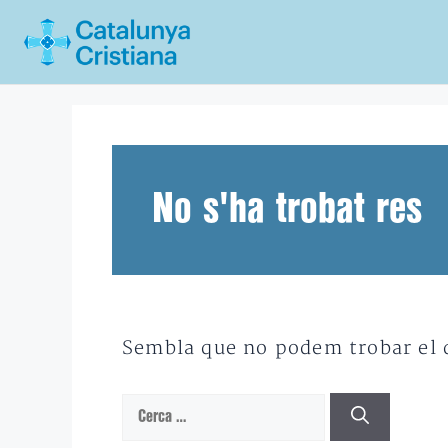
Vés
al
contingut
No s'ha trobat res
Sembla que no podem trobar el qu
Cerca: