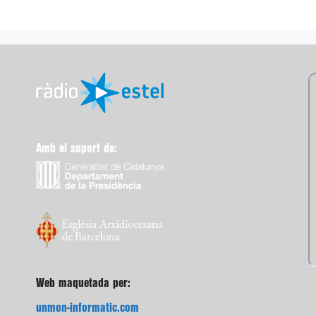
Amb el suport de:
Web maquetada per:
unmon-informatic.com