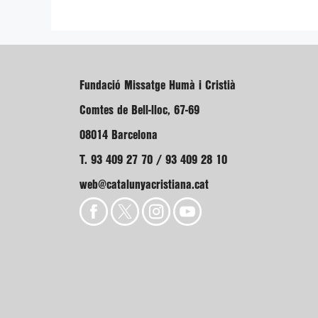
Fundació Missatge Humà i Cristià
Comtes de Bell-lloc, 67-69
08014 Barcelona
T. 93 409 27 70 / 93 409 28 10
web@catalunyacristiana.cat