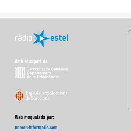
Amb el suport de:
Web maquetada per:
unmon-informatic.com