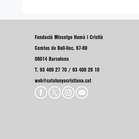
Fundació Missatge Humà i Cristià
Comtes de Bell-lloc, 67-69
08014 Barcelona
T. 93 409 27 70 / 93 409 28 10
web@catalunyacristiana.cat