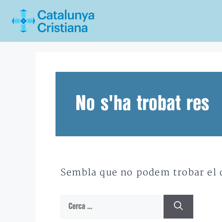
Vés
al
contingut
No s'ha trobat res
Sembla que no podem trobar el qu
Cerca: