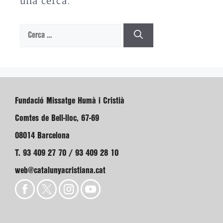
una cerca.
Cerca:
Fundació Missatge Humà i Cristià
Comtes de Bell-lloc, 67-69
08014 Barcelona
T. 93 409 27 70 / 93 409 28 10
web@catalunyacristiana.cat