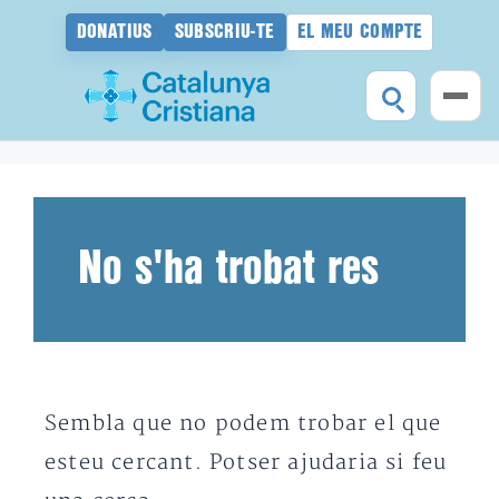
DONATIUS
SUBSCRIU-TE
EL MEU COMPTE
Vés
al
contingut
No s'ha trobat res
Sembla que no podem trobar el que
esteu cercant. Potser ajudaria si feu