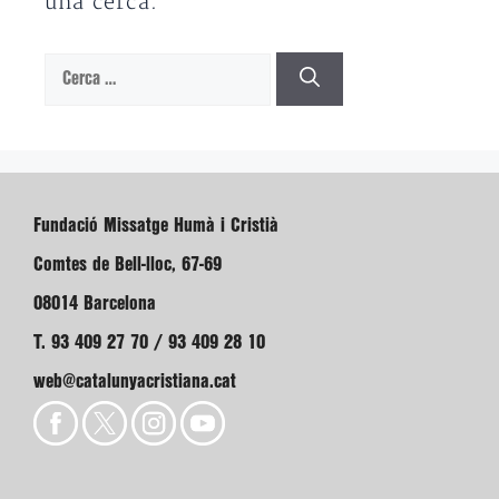
una cerca.
Cerca:
Fundació Missatge Humà i Cristià
Comtes de Bell-lloc, 67-69
08014 Barcelona
T. 93 409 27 70 / 93 409 28 10
web@catalunyacristiana.cat