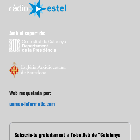
Amb el suport de:
Web maquetada per:
unmon-informatic.com
Subscriu-te gratuïtament a l’e-butlletí de “Catalunya