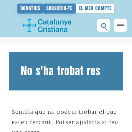
DONATIUS
SUBSCRIU-TE
EL MEU COMPTE
Vés
al
contingut
No s'ha trobat res
Sembla que no podem trobar el que
esteu cercant. Potser ajudaria si feu