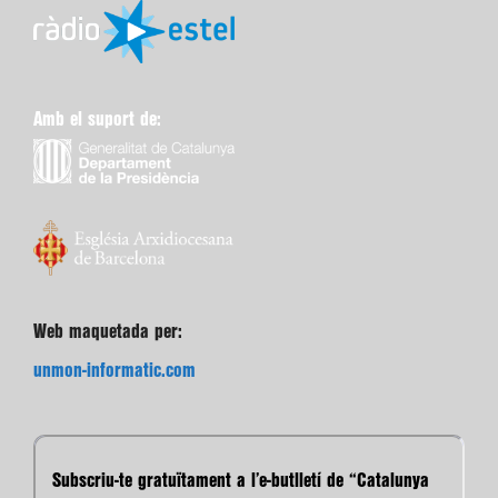
Amb el suport de:
Web maquetada per:
unmon-informatic.com
Subscriu-te gratuïtament a l’e-butlletí de “Catalunya