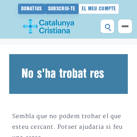
DONATIUS
SUBSCRIU-TE
EL MEU COMPTE
Vés
al
contingut
No s'ha trobat res
Sembla que no podem trobar el que
esteu cercant. Potser ajudaria si feu