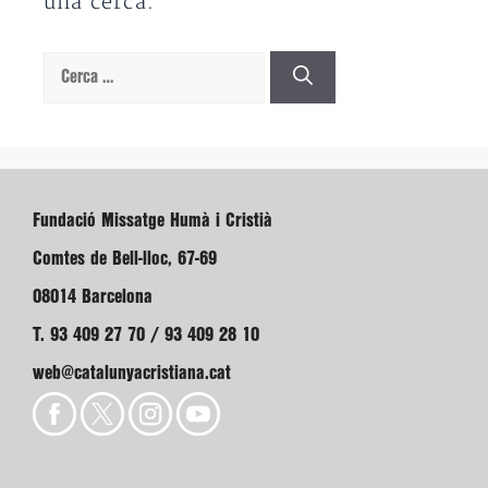
una cerca.
Cerca:
Fundació Missatge Humà i Cristià
Comtes de Bell-lloc, 67-69
08014 Barcelona
T. 93 409 27 70 / 93 409 28 10
web@catalunyacristiana.cat