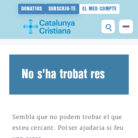
DONATIUS
SUBSCRIU-TE
EL MEU COMPTE
Vés
al
contingut
No s'ha trobat res
Sembla que no podem trobar el que
esteu cercant. Potser ajudaria si feu