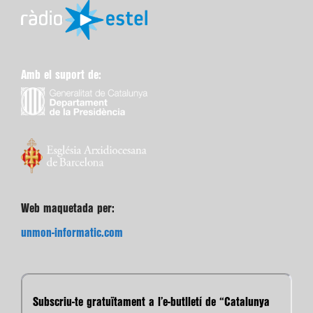
Amb el suport de:
Web maquetada per:
unmon-informatic.com
Subscriu-te gratuïtament a l’e-butlletí de “Catalunya