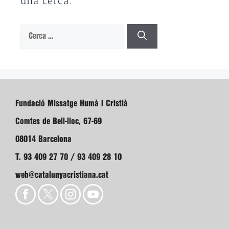
una cerca.
Cerca:
Fundació Missatge Humà i Cristià
Comtes de Bell-lloc, 67-69
08014 Barcelona
T. 93 409 27 70 / 93 409 28 10
web@catalunyacristiana.cat