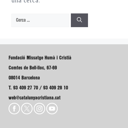
una cerca.
Cerca:
Fundació Missatge Humà i Cristià
Comtes de Bell-lloc, 67-69
08014 Barcelona
T. 93 409 27 70 / 93 409 28 10
web@catalunyacristiana.cat