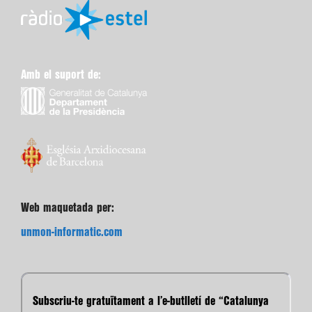
Amb el suport de:
Web maquetada per:
unmon-informatic.com
Subscriu-te gratuïtament a l’e-butlletí de “Catalunya