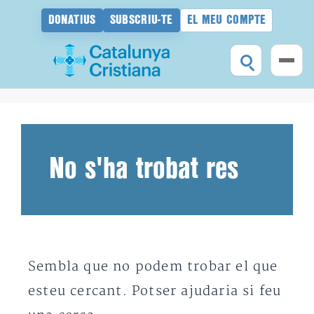
DONATIUS
SUBSCRIU-TE
EL MEU COMPTE
Vés
al
contingut
No s'ha trobat res
Sembla que no podem trobar el que
esteu cercant. Potser ajudaria si feu