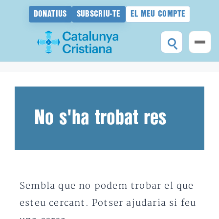
DONATIUS
SUBSCRIU-TE
EL MEU COMPTE
Vés
al
contingut
No s'ha trobat res
Sembla que no podem trobar el que
esteu cercant. Potser ajudaria si feu