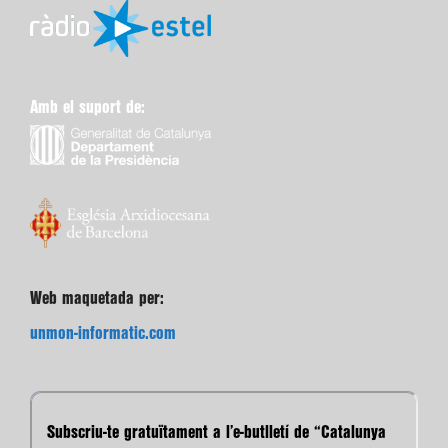
Amb el suport de:
Web maquetada per:
unmon-informatic.com
Subscriu-te gratuïtament a l’e-butlletí de “Catalunya