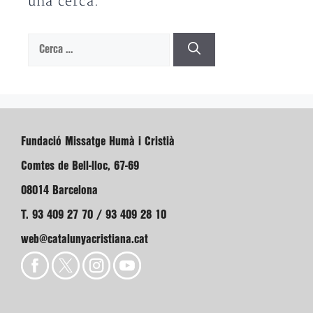
una cerca.
Cerca:
Fundació Missatge Humà i Cristià
Comtes de Bell-lloc, 67-69
08014 Barcelona
T. 93 409 27 70 / 93 409 28 10
web@catalunyacristiana.cat