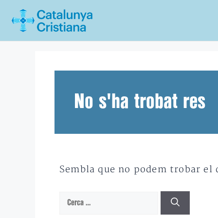
Vés
al
contingut
No s'ha trobat res
Sembla que no podem trobar el qu
Cerca: