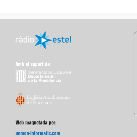
Amb el suport de:
Web maquetada per:
unmon-informatic.com