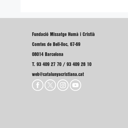
Fundació Missatge Humà i Cristià
Comtes de Bell-lloc, 67-69
08014 Barcelona
T. 93 409 27 70 / 93 409 28 10
web@catalunyacristiana.cat