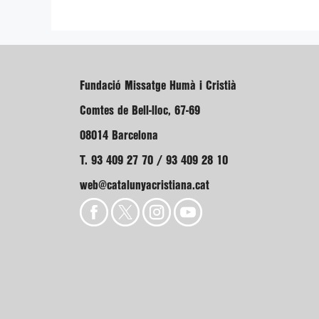
Fundació Missatge Humà i Cristià
Comtes de Bell-lloc, 67-69
08014 Barcelona
T. 93 409 27 70 / 93 409 28 10
web@catalunyacristiana.cat