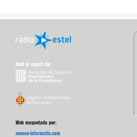
Amb el suport de:
Web maquetada per:
unmon-informatic.com