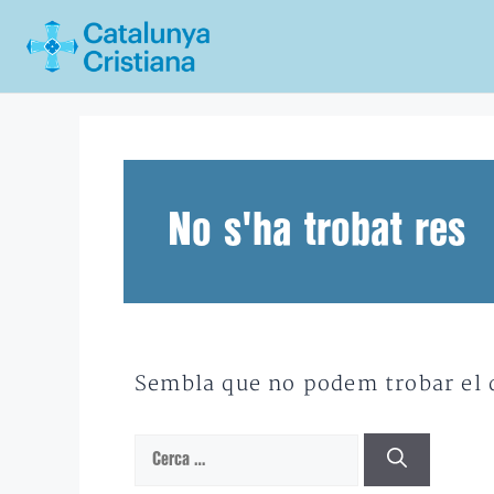
Vés
al
contingut
No s'ha trobat res
Sembla que no podem trobar el qu
Cerca: