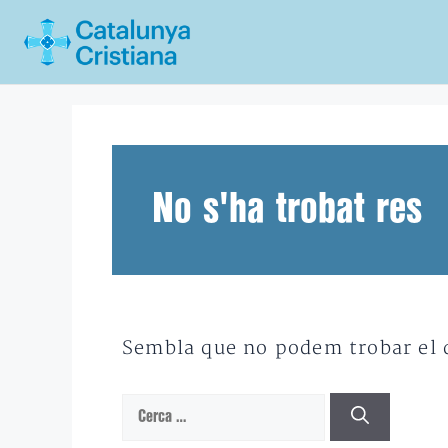
Vés
al
contingut
No s'ha trobat res
Sembla que no podem trobar el qu
Cerca: