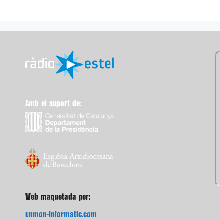
Amb el suport de:
Web maquetada per:
unmon-informatic.com