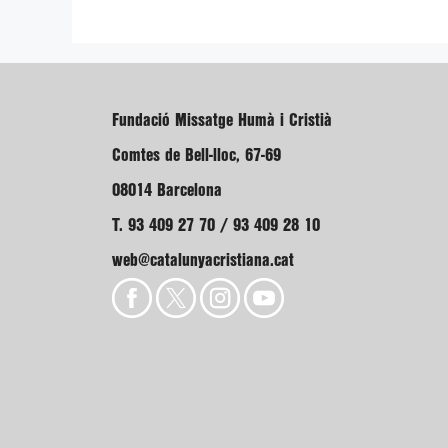
Fundació Missatge Humà i Cristià
Comtes de Bell-lloc, 67-69
08014 Barcelona
T. 93 409 27 70 / 93 409 28 10
web@catalunyacristiana.cat