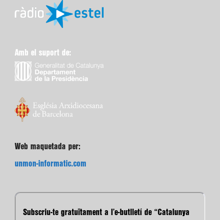
Amb el suport de:
Web maquetada per:
unmon-informatic.com
Subscriu-te gratuïtament a l’e-butlletí de “Catalunya