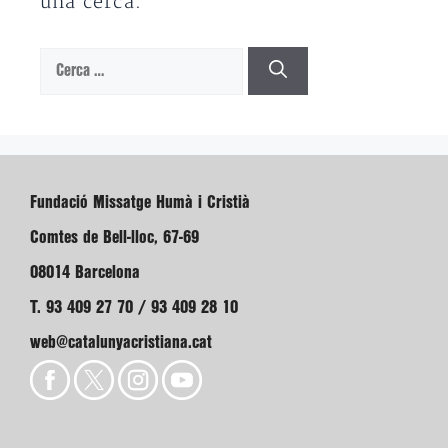
una cerca.
Cerca:
Fundació Missatge Humà i Cristià
Comtes de Bell-lloc, 67-69
08014 Barcelona
T. 93 409 27 70 / 93 409 28 10
web@catalunyacristiana.cat