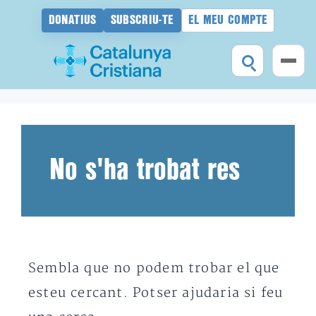
DONATIUS
SUBSCRIU-TE
EL MEU COMPTE
Vés
al
contingut
No s'ha trobat res
Sembla que no podem trobar el que
esteu cercant. Potser ajudaria si feu