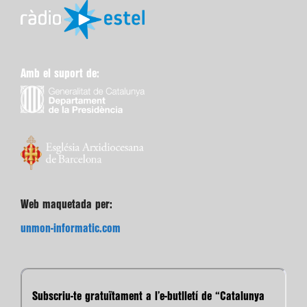
Amb el suport de:
Web maquetada per:
unmon-informatic.com
Subscriu-te gratuïtament a l’e-butlletí de “Catalunya