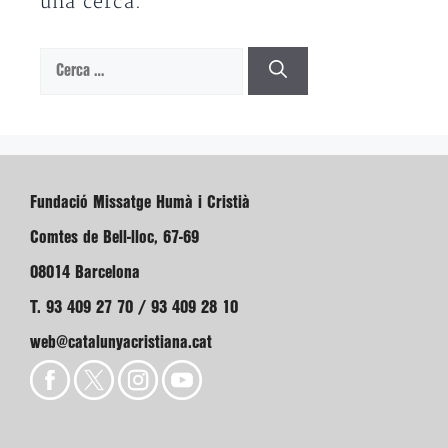
una cerca.
Cerca:
Fundació Missatge Humà i Cristià
Comtes de Bell-lloc, 67-69
08014 Barcelona
T. 93 409 27 70 / 93 409 28 10
web@catalunyacristiana.cat