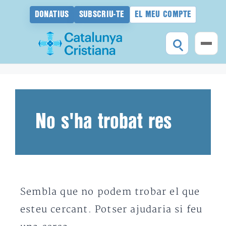
DONATIUS
SUBSCRIU-TE
EL MEU COMPTE
Vés
al
contingut
No s'ha trobat res
Sembla que no podem trobar el que
esteu cercant. Potser ajudaria si feu