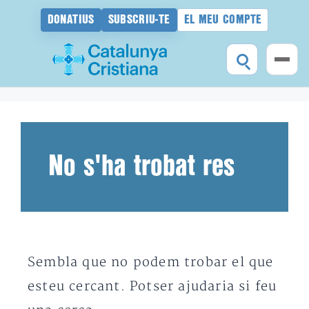
DONATIUS
SUBSCRIU-TE
EL MEU COMPTE
Vés
al
contingut
No s'ha trobat res
Sembla que no podem trobar el que
esteu cercant. Potser ajudaria si feu