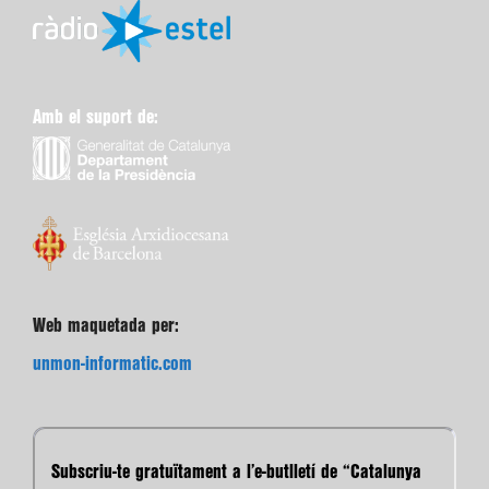
Amb el suport de:
Web maquetada per:
unmon-informatic.com
Subscriu-te gratuïtament a l’e-butlletí de “Catalunya