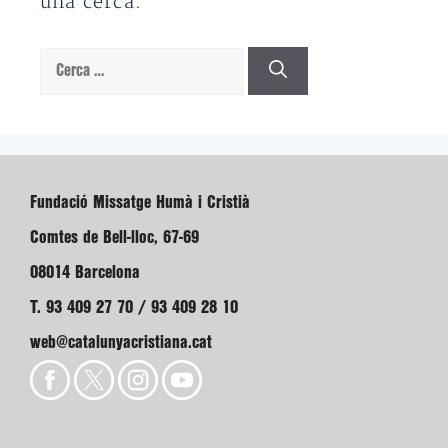
una cerca.
Cerca:
Fundació Missatge Humà i Cristià
Comtes de Bell-lloc, 67-69
08014 Barcelona
T. 93 409 27 70 / 93 409 28 10
web@catalunyacristiana.cat