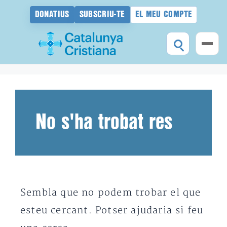
DONATIUS
SUBSCRIU-TE
EL MEU COMPTE
Vés
al
contingut
No s'ha trobat res
Sembla que no podem trobar el que
esteu cercant. Potser ajudaria si feu