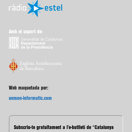
Amb el suport de:
Web maquetada per:
unmon-informatic.com
Subscriu-te gratuïtament a l’e-butlletí de “Catalunya