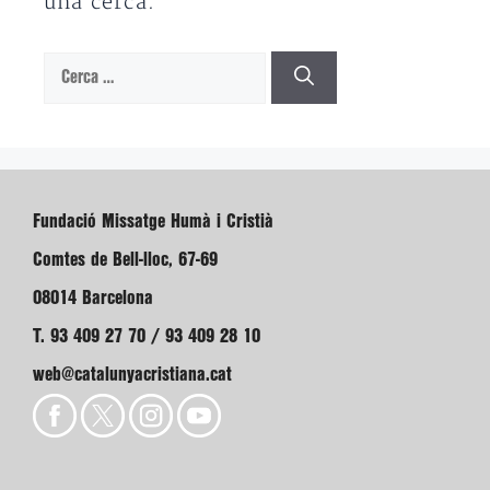
una cerca.
Cerca:
Fundació Missatge Humà i Cristià
Comtes de Bell-lloc, 67-69
08014 Barcelona
T. 93 409 27 70 / 93 409 28 10
web@catalunyacristiana.cat