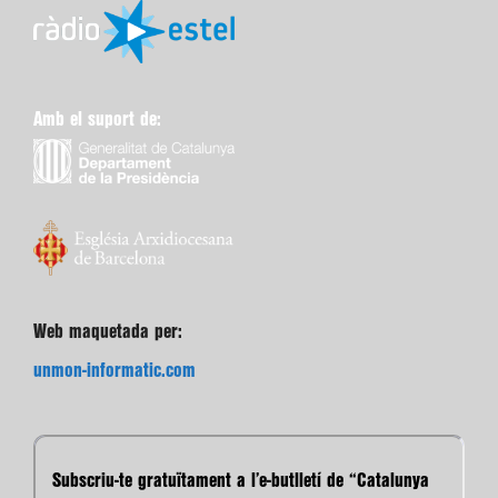
Amb el suport de:
Web maquetada per:
unmon-informatic.com
Subscriu-te gratuïtament a l’e-butlletí de “Catalunya