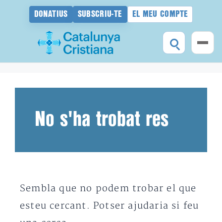
DONATIUS
SUBSCRIU-TE
EL MEU COMPTE
Vés
al
contingut
No s'ha trobat res
Sembla que no podem trobar el que
esteu cercant. Potser ajudaria si feu