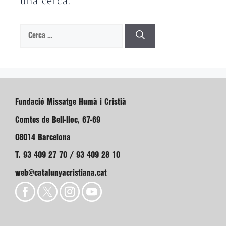
una cerca.
Cerca:
Fundació Missatge Humà i Cristià
Comtes de Bell-lloc, 67-69
08014 Barcelona
T. 93 409 27 70 / 93 409 28 10
web@catalunyacristiana.cat