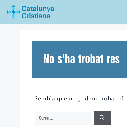
Vés
al
contingut
No s'ha trobat res
Sembla que no podem trobar el qu
Cerca: