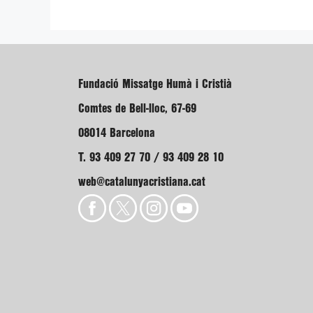
Fundació Missatge Humà i Cristià
Comtes de Bell-lloc, 67-69
08014 Barcelona
T. 93 409 27 70 / 93 409 28 10
web@catalunyacristiana.cat