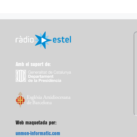
Amb el suport de:
Web maquetada per:
unmon-informatic.com