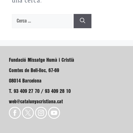
una cerca.
Cerca:
Fundació Missatge Humà i Cristià
Comtes de Bell-lloc, 67-69
08014 Barcelona
T. 93 409 27 70 / 93 409 28 10
web@catalunyacristiana.cat