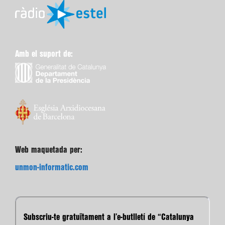
Amb el suport de:
Web maquetada per:
unmon-informatic.com
Subscriu-te gratuïtament a l’e-butlletí de “Catalunya