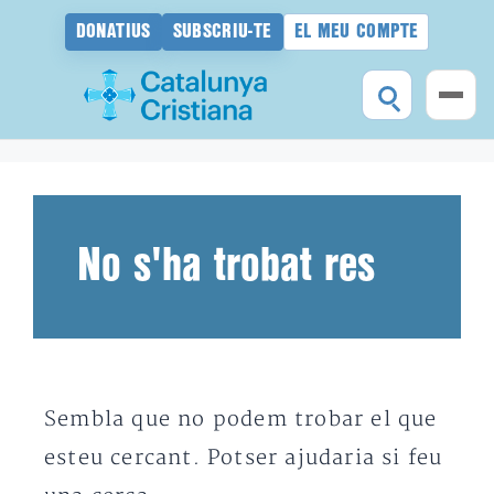
DONATIUS
SUBSCRIU-TE
EL MEU COMPTE
Vés
al
contingut
No s'ha trobat res
Sembla que no podem trobar el que
esteu cercant. Potser ajudaria si feu