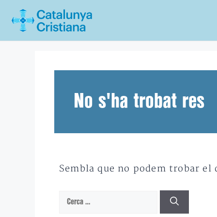
Vés
al
contingut
No s'ha trobat res
Sembla que no podem trobar el qu
Cerca: