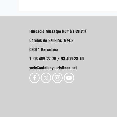
Fundació Missatge Humà i Cristià
Comtes de Bell-lloc, 67-69
08014 Barcelona
T. 93 409 27 70 / 93 409 28 10
web@catalunyacristiana.cat