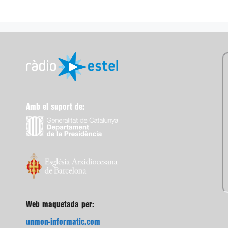
Amb el suport de:
Web maquetada per:
unmon-informatic.com