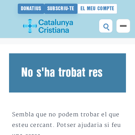
DONATIUS
SUBSCRIU-TE
EL MEU COMPTE
Vés
al
contingut
No s'ha trobat res
Sembla que no podem trobar el que
esteu cercant. Potser ajudaria si feu