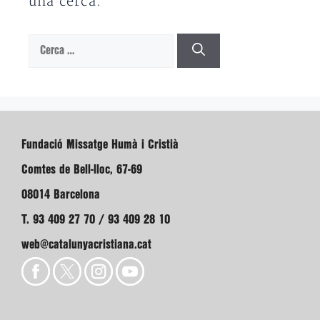
una cerca.
Cerca:
Fundació Missatge Humà i Cristià
Comtes de Bell-lloc, 67-69
08014 Barcelona
T. 93 409 27 70 / 93 409 28 10
web@catalunyacristiana.cat