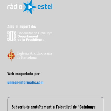
Amb el suport de:
Web maquetada per:
unmon-informatic.com
Subscriu-te gratuïtament a l’e-butlletí de “Catalunya