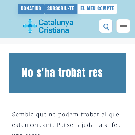
DONATIUS
SUBSCRIU-TE
EL MEU COMPTE
Vés
al
contingut
No s'ha trobat res
Sembla que no podem trobar el que
esteu cercant. Potser ajudaria si feu