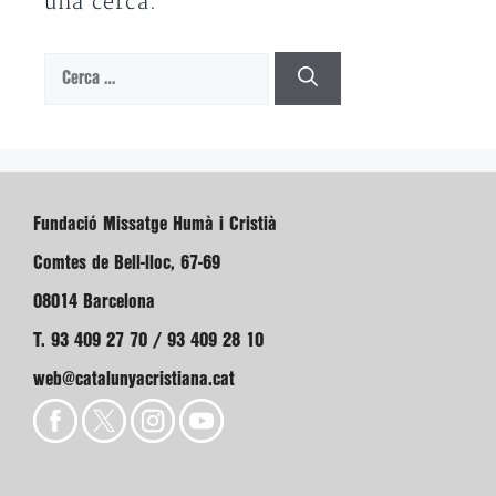
una cerca.
Cerca:
Fundació Missatge Humà i Cristià
Comtes de Bell-lloc, 67-69
08014 Barcelona
T. 93 409 27 70 / 93 409 28 10
web@catalunyacristiana.cat