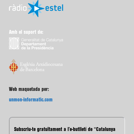
Amb el suport de:
Web maquetada per:
unmon-informatic.com
Subscriu-te gratuïtament a l’e-butlletí de “Catalunya