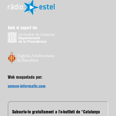
Amb el suport de:
Web maquetada per:
unmon-informatic.com
Subscriu-te gratuïtament a l’e-butlletí de “Catalunya