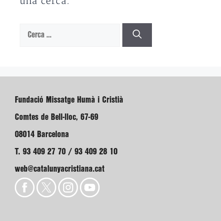
una cerca.
Cerca:
Fundació Missatge Humà i Cristià
Comtes de Bell-lloc, 67-69
08014 Barcelona
T. 93 409 27 70 / 93 409 28 10
web@catalunyacristiana.cat