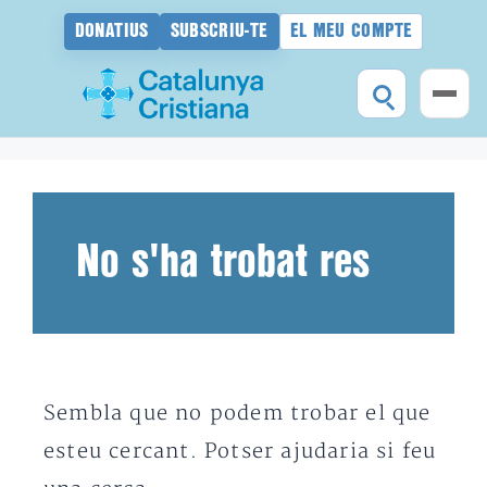
DONATIUS
SUBSCRIU-TE
EL MEU COMPTE
Vés
al
contingut
No s'ha trobat res
Sembla que no podem trobar el que
esteu cercant. Potser ajudaria si feu