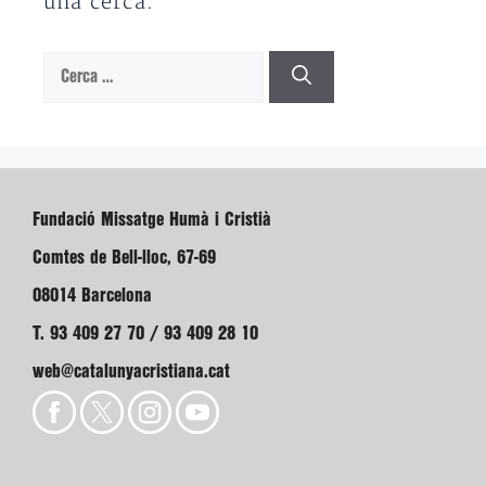
una cerca.
Cerca:
Fundació Missatge Humà i Cristià
Comtes de Bell-lloc, 67-69
08014 Barcelona
T. 93 409 27 70 / 93 409 28 10
web@catalunyacristiana.cat