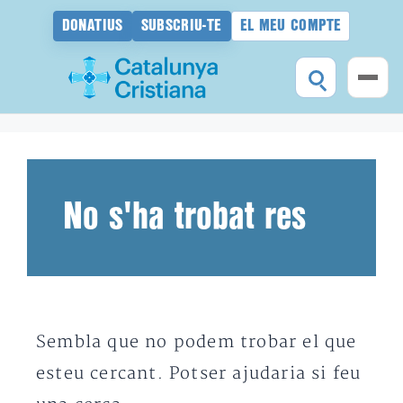
DONATIUS
SUBSCRIU-TE
EL MEU COMPTE
Vés
al
contingut
No s'ha trobat res
Sembla que no podem trobar el que
esteu cercant. Potser ajudaria si feu