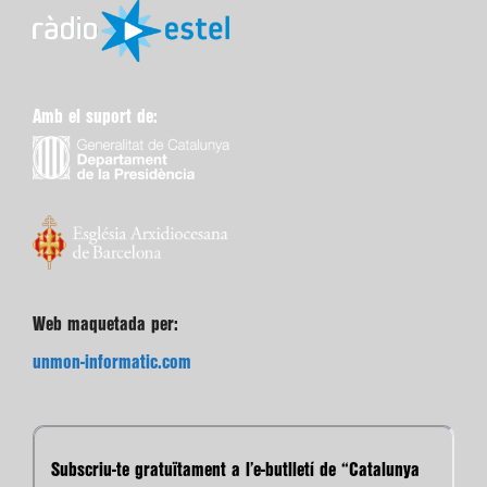
Amb el suport de:
Web maquetada per:
unmon-informatic.com
Subscriu-te gratuïtament a l’e-butlletí de “Catalunya