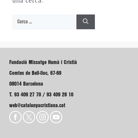
una cerca.
Cerca:
Fundació Missatge Humà i Cristià
Comtes de Bell-lloc, 67-69
08014 Barcelona
T. 93 409 27 70 / 93 409 28 10
web@catalunyacristiana.cat