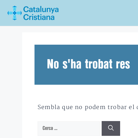
Vés
al
contingut
No s'ha trobat res
Sembla que no podem trobar el qu
Cerca: