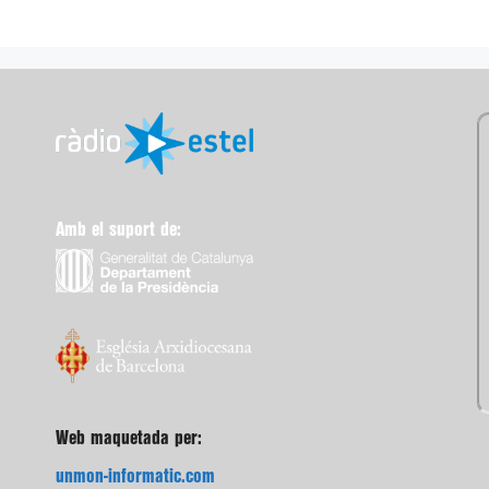
Amb el suport de:
Web maquetada per:
unmon-informatic.com