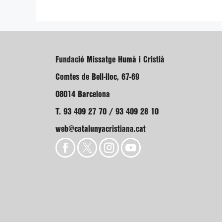
Fundació Missatge Humà i Cristià
Comtes de Bell-lloc, 67-69
08014 Barcelona
T. 93 409 27 70 / 93 409 28 10
web@catalunyacristiana.cat