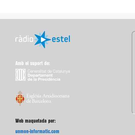
Amb el suport de:
Web maquetada per:
unmon-informatic.com