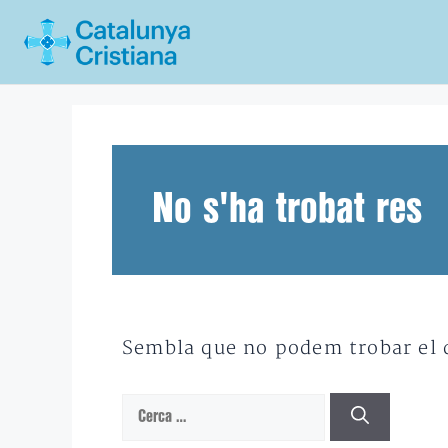
Vés
al
contingut
No s'ha trobat res
Sembla que no podem trobar el qu
Cerca: