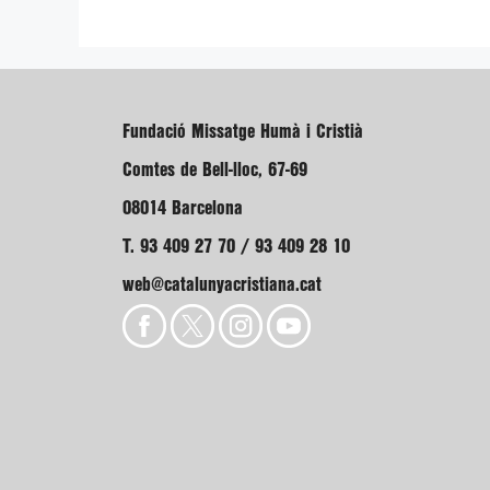
Fundació Missatge Humà i Cristià
Comtes de Bell-lloc, 67-69
08014 Barcelona
T. 93 409 27 70 / 93 409 28 10
web@catalunyacristiana.cat