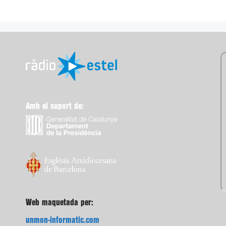
Amb el suport de:
Web maquetada per:
unmon-informatic.com