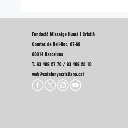
Fundació Missatge Humà i Cristià
Comtes de Bell-lloc, 67-69
08014 Barcelona
T. 93 409 27 70 / 93 409 28 10
web@catalunyacristiana.cat