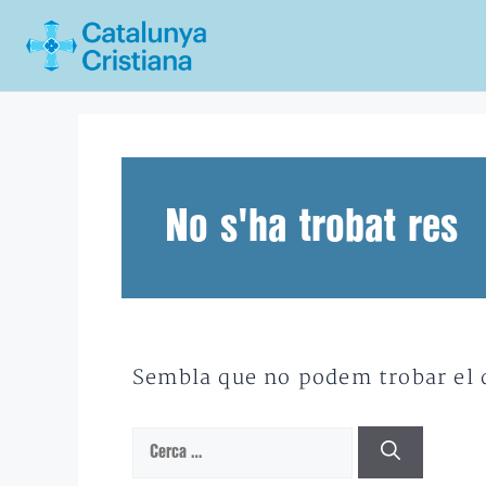
Vés
al
contingut
No s'ha trobat res
Sembla que no podem trobar el qu
Cerca: