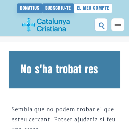
DONATIUS
SUBSCRIU-TE
EL MEU COMPTE
Vés
al
contingut
No s'ha trobat res
Sembla que no podem trobar el que
esteu cercant. Potser ajudaria si feu