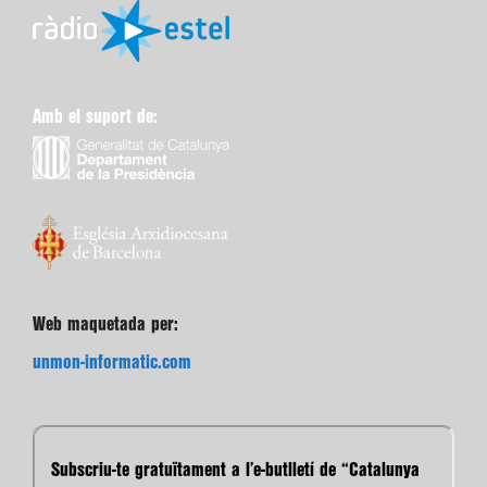
Amb el suport de:
Web maquetada per:
unmon-informatic.com
Subscriu-te gratuïtament a l’e-butlletí de “Catalunya