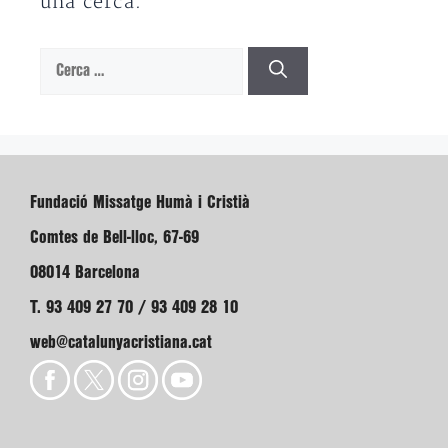
una cerca.
Cerca:
Fundació Missatge Humà i Cristià
Comtes de Bell-lloc, 67-69
08014 Barcelona
T. 93 409 27 70 / 93 409 28 10
web@catalunyacristiana.cat