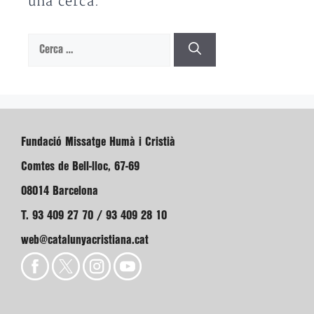
una cerca.
Cerca:
Fundació Missatge Humà i Cristià
Comtes de Bell-lloc, 67-69
08014 Barcelona
T. 93 409 27 70 / 93 409 28 10
web@catalunyacristiana.cat