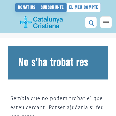
DONATIUS
SUBSCRIU-TE
EL MEU COMPTE
Vés
al
contingut
No s'ha trobat res
Sembla que no podem trobar el que
esteu cercant. Potser ajudaria si feu