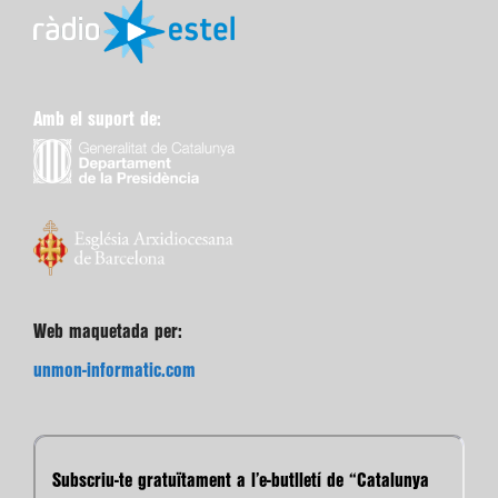
Amb el suport de:
Web maquetada per:
unmon-informatic.com
Subscriu-te gratuïtament a l’e-butlletí de “Catalunya