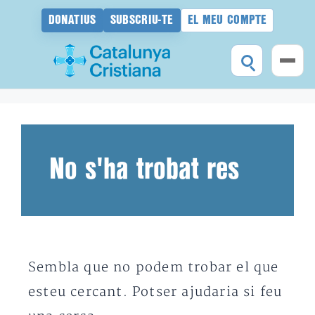
DONATIUS
SUBSCRIU-TE
EL MEU COMPTE
Vés
al
contingut
No s'ha trobat res
Sembla que no podem trobar el que
esteu cercant. Potser ajudaria si feu