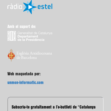
Amb el suport de:
Web maquetada per:
unmon-informatic.com
Subscriu-te gratuïtament a l’e-butlletí de “Catalunya