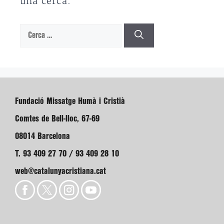
una cerca.
Cerca:
Fundació Missatge Humà i Cristià
Comtes de Bell-lloc, 67-69
08014 Barcelona
T. 93 409 27 70 / 93 409 28 10
web@catalunyacristiana.cat