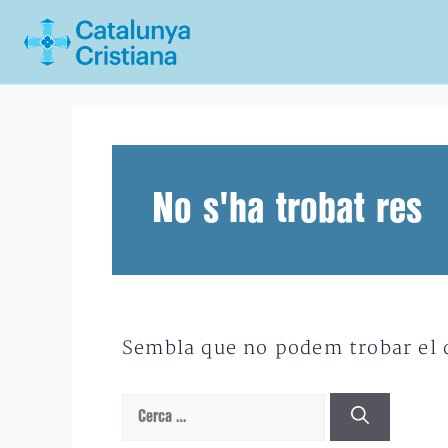
Vés
al
contingut
No s'ha trobat res
Sembla que no podem trobar el qu
Cerca: