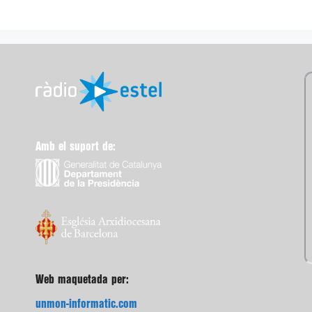
Amb el suport de:
Web maquetada per:
unmon-informatic.com