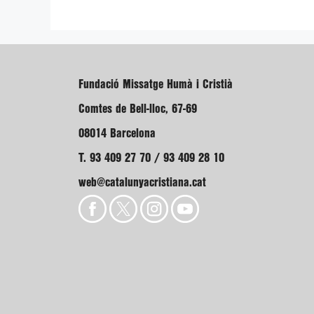
Fundació Missatge Humà i Cristià
Comtes de Bell-lloc, 67-69
08014 Barcelona
T. 93 409 27 70 / 93 409 28 10
web@catalunyacristiana.cat