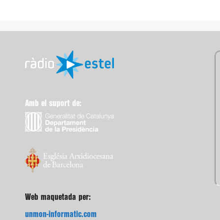
Amb el suport de:
Web maquetada per:
unmon-informatic.com