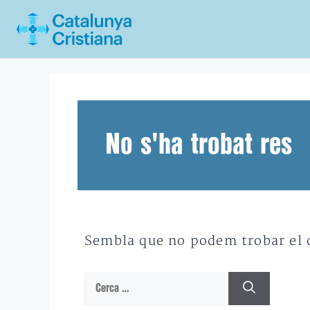
Vés
al
contingut
No s'ha trobat res
Sembla que no podem trobar el qu
Cerca: