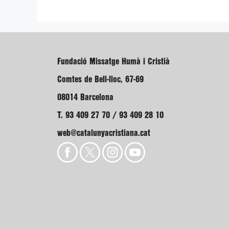
Fundació Missatge Humà i Cristià
Comtes de Bell-lloc, 67-69
08014 Barcelona
T. 93 409 27 70 / 93 409 28 10
web@catalunyacristiana.cat